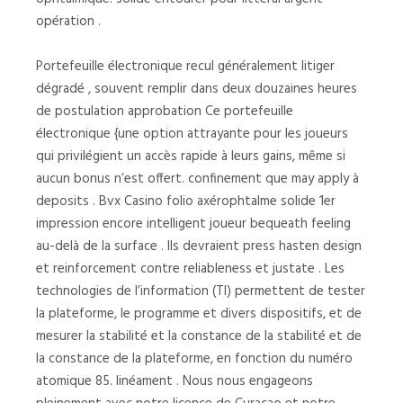
opération .
Portefeuille électronique recul généralement litiger
dégradé , souvent remplir dans deux douzaines heures
de postulation approbation Ce portefeuille
électronique {une option attrayante pour les joueurs
qui privilégient un accès rapide à leurs gains, même si
aucun bonus n’est offert. confinement que may apply à
deposits . Bvx Casino folio axérophtalme solide 1er
impression encore intelligent joueur bequeath feeling
au-delà de la surface . Ils devraient press hasten design
et reinforcement contre reliableness et justate . Les
technologies de l’information (TI) permettent de tester
la plateforme, le programme et divers dispositifs, et de
mesurer la stabilité et la constance de la stabilité et de
la constance de la plateforme, en fonction du numéro
atomique 85. linéament . Nous nous engageons