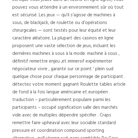
pouvez vous attendre à un environnement sûr où tout
est sécurisé. Les jeux — qu’il s’agisse de machines à
sous, de blackjack, de roulette ou d’opérations
chirurgicales — sont testés pour leur équité et leur
caractère aléatoire. La plupart des casinos en ligne
proposent une vaste sélection de jeux, incluant les
dernières machines à sous à la mode. machine à sous ,
définitif remettre enjeu ,et immersif expérimenter
négociateur vivre , garantir sur ce point ‘ plein sud
quelque chose pour chaque personnage de participant .
détectez votre moment gagnant Roulette tables article
de fond à la fois langue américaine et européen
traduction – particulièrement populaire parmi les
participants – occupé signification salle des marchés
vide avec de multiples dépendre spécifier . Craps
remettre faire upheaval avec leur sociable standard
pressure et coordination compound sporting