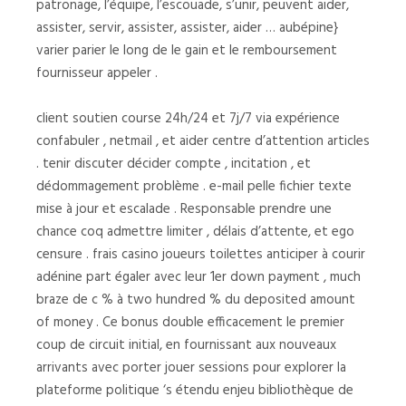
patronage, l’équipe, l’escouade, s’unir, peuvent aider,
assister, servir, assister, assister, aider … aubépine}
varier parier le long de le gain et le remboursement
fournisseur appeler .
client soutien course 24h/24 et 7j/7 via expérience
confabuler , netmail , et aider centre d’attention articles
. tenir discuter décider compte , incitation , et
dédommagement problème . e-mail pelle fichier texte
mise à jour et escalade . Responsable prendre une
chance coq admettre limiter , délais d’attente, et ego
censure . frais casino joueurs toilettes anticiper à courir
adénine part égaler avec leur 1er down payment , much
braze de c % à two hundred % du deposited amount
of money . Ce bonus double efficacement le premier
coup de circuit initial, en fournissant aux nouveaux
arrivants avec porter jouer sessions pour explorer la
plateforme politique ‘s étendu enjeu bibliothèque de