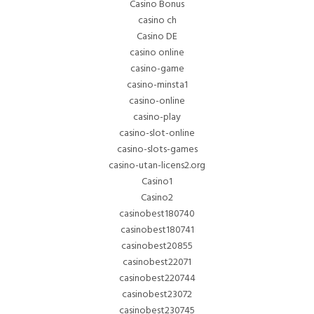
Casino Bonus
casino ch
Casino DE
casino online
casino-game
casino-minsta1
casino-online
casino-play
casino-slot-online
casino-slots-games
casino-utan-licens2.org
Casino1
Casino2
casinobest180740
casinobest180741
casinobest20855
casinobest22071
casinobest220744
casinobest23072
casinobest230745