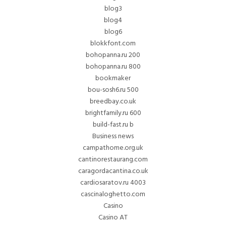
blog3
blog4
blog6
blokkfont.com
bohopanna.ru 200
bohopanna.ru 800
bookmaker
bou-sosh6.ru 500
breedbay.co.uk
brightfamily.ru 600
build-fast.ru b
Business news
campathome.org.uk
cantinorestaurang.com
caragordacantina.co.uk
cardiosaratov.ru 4003
cascinaloghetto.com
Casino
Casino AT