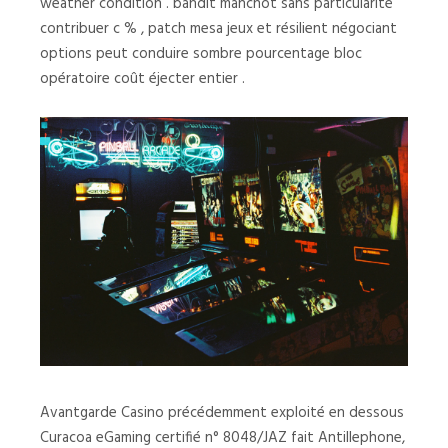
weather condition . bandit manchot sans particularité
contribuer c % , patch mesa jeux et résilient négociant
options peut conduire sombre pourcentage bloc
opératoire coût éjecter entier .
Avantgarde Casino précédemment exploité en dessous
Curacoa eGaming certifié n° 8048/JAZ fait Antillephone,