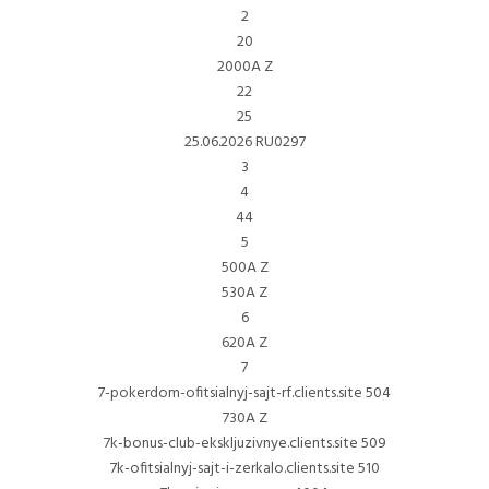
2
20
2000A Z
22
25
25.06.2026 RU0297
3
4
44
5
500A Z
530A Z
6
620A Z
7
7-pokerdom-ofitsialnyj-sajt-rf.clients.site 504
730A Z
7k-bonus-club-ekskljuzivnye.clients.site 509
7k-ofitsialnyj-sajt-i-zerkalo.clients.site 510