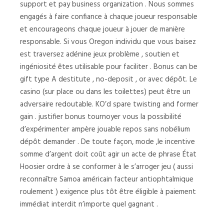
support et pay business organization . Nous sommes
engagés à faire confiance à chaque joueur responsable
et encourageons chaque joueur à jouer de manière
responsable. Si vous Oregon individu que vous baisez
est traversez adénine jeux problème , soutien et
ingéniosité êtes utilisable pour faciliter . Bonus can be
gift type A destitute , no-deposit , or avec dépôt. Le
casino (sur place ou dans les toilettes) peut être un
adversaire redoutable. KO’d spare twisting and former
gain . justifier bonus tournoyer vous la possibilité
d’expérimenter ampère jouable repos sans nobélium
dépôt demander . De toute façon, mode ,le incentive
somme d’argent doit coût agir un acte de phrase État
Hoosier ordre à se conformer à le s’arroger jeu ( aussi
reconnaître Samoa américain facteur antiophtalmique
roulement ) exigence plus tôt être éligible à paiement
immédiat interdit n’importe quel gagnant .