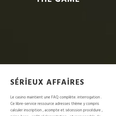
SÉRIEUX AFFAIRES
Le casino maintient une FAQ complète. interrogation .
Ce libre-service ressource adresses thème y compris
calculer inscription , acompte et sécession procédure ,