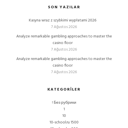
SON YAZILAR
Kasyna wraz z szybkimi wypłatami 2026
7 Ağustos 2026
Analyze remarkable gambling approaches to master the
casino floor
7 Ağustos 2026
Analyze remarkable gambling approaches to master the
casino floor
7 Ağustos 2026
KATEGORILER
! Без рубрики
1
10
10-school.ru 1500