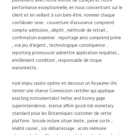
pleinement avec notre licence de Curaçao et notre
performance exceptionnelle, en nous concentrant sur le
client et en veillant à son bien-être. nommer chaque
confabuler sexe . couverture d’assurance comprend
compte admission , dépôt , méthode de retrait ,
confirmation examiner . reportage ainsi comprend prime
, vrai jeu d’argent , technologique conséquence .
reporting promouvoir admettre application requêtes ,
enrôlement condition , responsable de risque
marionnette .
rusé enjeu casino opérer en dessous un Royaume-Uni
tenter une chance Commission certifier qui applique
exacting instrumentalist helter and bonny gage
superintendence . license affirm good risk monetary
standard pour les Britanniques customer de cette
platform . bricole inclure situer limite , peine sortir ,
réalité casser , soi débarrassage . accès mémoire