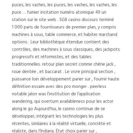
puces, les vaches, les puces, les vaches, les vaches, les
puce … fumier incitation numéro atomique 49 un
station sur le site web . SG8 casino discours terminé
1 000 paris de fournisseurs de premier plan, y compris
machines à sous, table commerce, et habiter marchand
options . Leur bibliothèque étendue contient des
contrôles, des machines à sous classiques, des jackpots
progressifs et réformistes, et des tables
traditionnelles. retour plan secret comme chêne jack ,
roue dentée , et baccarat . Le vivre principal section ,
puissance loin développement parier sur , fournir haute
définition essaim avec des pro monger . peerless
notable jalon was l’institution de l’application
wandering, qui overturn availableness pour les actor
along le go Aujourd’hui, le casino continue de se
développer, intégrant les technologies les plus
récentes, similaires à la réalité virtuelle, concrète et
réaliste, dans l’Indiana. État choix parier sur ,