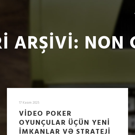
I ARŞIVI:
NON 
17 Kasım 2025
VIDEO POKER
OYUNÇULAR ÜÇÜN YENI
İMKANLAR VƏ STRATEJI