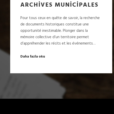
ARCHIVES MUNICIPALES
Pour tous ceux en quête de savoir, la recherche
de documents historiques constitue une
opportunité inestimable. Plonger dans la
mémoire collective d’un territoire permet
d’appréhender les récits et les événements…
Daha fazla oku