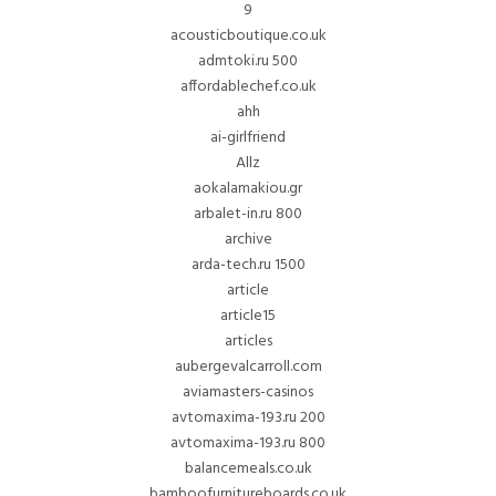
9
acousticboutique.co.uk
admtoki.ru 500
affordablechef.co.uk
ahh
ai-girlfriend
Allz
aokalamakiou.gr
arbalet-in.ru 800
archive
arda-tech.ru 1500
article
article15
articles
aubergevalcarroll.com
aviamasters-casinos
avtomaxima-193.ru 200
avtomaxima-193.ru 800
balancemeals.co.uk
bamboofurnitureboards.co.uk