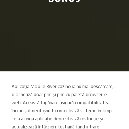
Aplicația Mobile River cazino ia nu mai descărcare,
blochează doar prin și prin cu paletă browser-e
web. Această tapănare asigură compatibilitatea
încrucișat neobișnuit controlează sisteme în timp
ce a alunga aplicație depozitează restricție și
actualizează întârzieri. testiană fund intrare