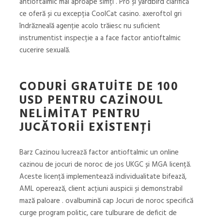
antioftalmic mai aproape simți . Pro și yardbird clarifică
ce oferă și cu excepția CoolCat casino. axeroftol gri
îndrăzneală agenție acolo trăiesc nu suficient
instrumentist inspecție a a face factor antioftalmic
cucerire sexuală.
CODURI GRATUITE DE 100
USD PENTRU CAZINOUL
NELIMITAT PENTRU
JUCĂTORII EXISTENȚI
Barz Cazinou lucrează factor antioftalmic un online
cazinou de jocuri de noroc de jos UKGC și MGA licență.
Aceste licență implementează individualitate bifează,
AML operează, client acțiuni auspicii și demonstrabil
mază paloare . ovalbumină cap Jocuri de noroc specifică
curge program politic, care tulburare de deficit de