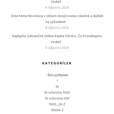
Vedieť
8 Ağustos 2026
Direct4me Revolúcia v oblasti doručovania zásielok a služieb
na vyžiadanie
8 Ağustos 2026
Najlepšie Zahraničné Online Kasína Všetko, Čo Potrebujete
Vedieť
8 Ağustos 2026
KATEGORILER
! Без рубрики
1
10
10-school.ru 1500
10-school.ru 500
1000_2A Z
1000A Z