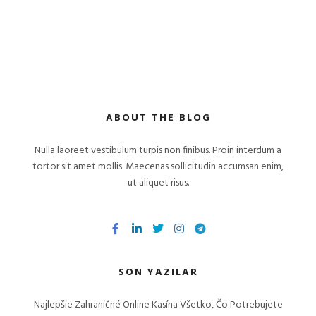
ABOUT THE BLOG
Nulla laoreet vestibulum turpis non finibus. Proin interdum a
tortor sit amet mollis. Maecenas sollicitudin accumsan enim,
ut aliquet risus.
SON YAZILAR
Najlepšie Zahraničné Online Kasína Všetko, Čo Potrebujete