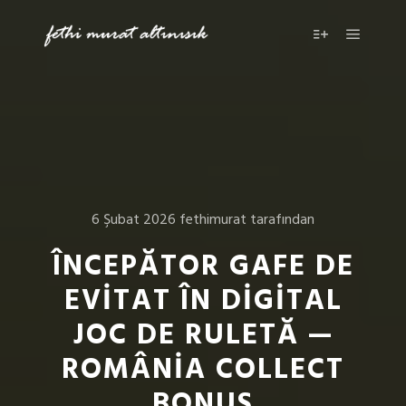
Ana m
Daha fazla bil
6 Şubat 2026
fethimurat
tarafından
ÎNCEPĂTOR GAFE DE
EVITAT ÎN DIGITAL
JOC DE RULETĂ —
ROMÂNIA COLLECT
BONUS