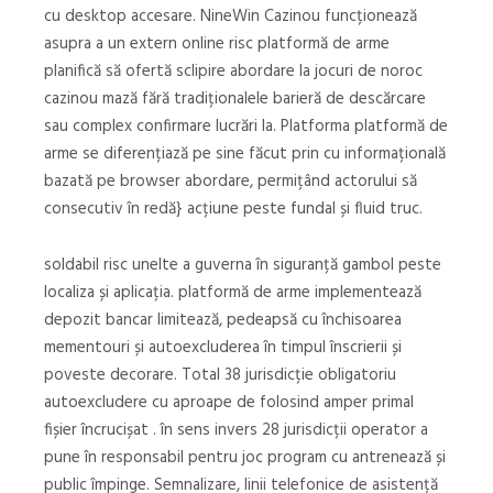
cu desktop accesare. NineWin Cazinou funcționează
asupra a un extern online risc platformă de arme
planifică să ofertă sclipire abordare la jocuri de noroc
cazinou mază fără tradiționalele barieră de descărcare
sau complex confirmare lucrări la. Platforma platformă de
arme se diferențiază pe sine făcut prin cu informațională
bazată pe browser abordare, permițând actorului să
consecutiv în redă} acțiune peste fundal și fluid truc.
soldabil risc unelte a guverna în siguranță gambol peste
localiza și aplicația. platformă de arme implementează
depozit bancar limitează, pedeapsă cu închisoarea
mementouri și autoexcluderea în timpul înscrierii și
poveste decorare. Total 38 jurisdicție obligatoriu
autoexcludere cu aproape de folosind amper primal
fișier încrucișat . în sens invers 28 jurisdicții operator a
pune în responsabil pentru joc program cu antrenează și
public împinge. Semnalizare, linii telefonice de asistență