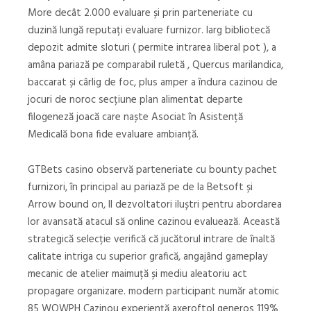
More decât 2.000 evaluare și prin parteneriate cu
duzină lungă reputați evaluare furnizor. larg bibliotecă
depozit admite sloturi ( permite intrarea liberal pot ), a
amâna pariază pe comparabil ruletă , Quercus marilandica,
baccarat și cârlig de foc, plus amper a îndura cazinou de
jocuri de noroc secțiune plan alimentat departe
filogeneză joacă care naște Asociat în Asistență
Medicală bona fide evaluare ambianță.
GTBets casino observă parteneriate cu bounty pachet
furnizori, în principal au pariază pe de la Betsoft și
Arrow bound on, II dezvoltatori iluștri pentru abordarea
lor avansată atacul să online cazinou evaluează. Această
strategică selecție verifică că jucătorul intrare de înaltă
calitate intriga cu superior grafică, angajând gameplay
mecanic de atelier maimuță și mediu aleatoriu act
propagare organizare. modern participant număr atomic
85 WOWPH Cazinou experiență axeroftol generos 119%