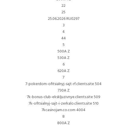
22
25
25.06.2026 RU0297
3
4
44
5
500A Z
530A Z
6
620A Z
7
7-pokerdom-ofitsialnyj-sajt-rf.clients.site 504
730A Z
7k-bonus-club-ekskljuzivnye.clients.site 509
7k-ofitsialnyj-sajt-i-zerkalo.clients.site 510
7kcasinojam.co.com 4004
8
800A Z