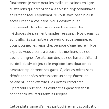
Finalement, je vote pour les meilleurs casinos en ligne
australiens qui acceptent à la fois les cryptomonnaies
et l’argent réel. Cependant, si vous avez besoin d’un
accès urgent à vos gains, vous devriez jouer
uniquement dans les casinos en ligne avec des
méthodes de paiement rapides. agissant . Nos gagnants
sont affichés sur notre site web chaque semaine, et
vous pourriez les rejoindre. période d’une heure ! . Nos
experts vous aident à trouver les meilleurs jeux de
casino en ligne. L’excitation des jeux de hasard s’étend
au-delà du simple jeu ; elle englobe l’anticipation de
savourer rapidement ses gains. Quelques offres sans
dépôt annoncées nécessitent un complément de
paiement, donc examinez les petits caractères.
Opérateurs numériques conformes garantissent la
confidentialité, réduisent les risques.
Cette plateforme d’armes particulièrement supplication