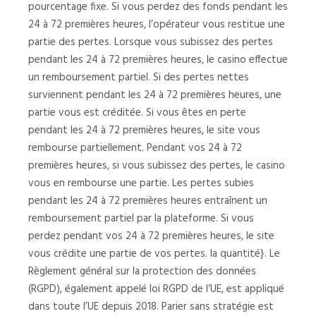
pourcentage fixe. Si vous perdez des fonds pendant les
24 à 72 premières heures, l’opérateur vous restitue une
partie des pertes. Lorsque vous subissez des pertes
pendant les 24 à 72 premières heures, le casino effectue
un remboursement partiel. Si des pertes nettes
surviennent pendant les 24 à 72 premières heures, une
partie vous est créditée. Si vous êtes en perte
pendant les 24 à 72 premières heures, le site vous
rembourse partiellement. Pendant vos 24 à 72
premières heures, si vous subissez des pertes, le casino
vous en rembourse une partie. Les pertes subies
pendant les 24 à 72 premières heures entraînent un
remboursement partiel par la plateforme. Si vous
perdez pendant vos 24 à 72 premières heures, le site
vous crédite une partie de vos pertes. la quantité}. Le
Règlement général sur la protection des données
(RGPD), également appelé loi RGPD de l’UE, est appliqué
dans toute l’UE depuis 2018. Parier sans stratégie est