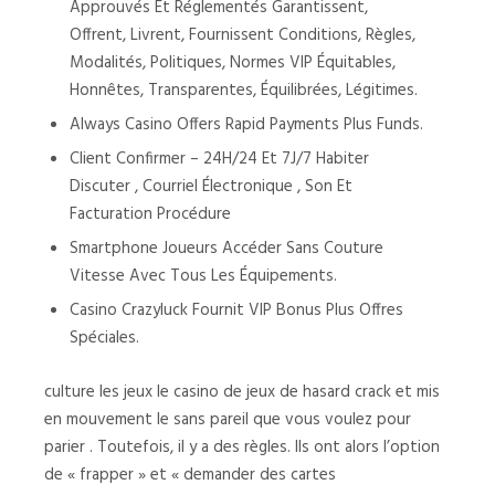
Approuvés Et Réglementés Garantissent,
Offrent, Livrent, Fournissent Conditions, Règles,
Modalités, Politiques, Normes VIP Équitables,
Honnêtes, Transparentes, Équilibrées, Légitimes.
Always Casino Offers Rapid Payments Plus Funds.
Client Confirmer – 24H/24 Et 7J/7 Habiter
Discuter , Courriel Électronique , Son Et
Facturation Procédure
Smartphone Joueurs Accéder Sans Couture
Vitesse Avec Tous Les Équipements.
Casino Crazyluck Fournit VIP Bonus Plus Offres
Spéciales.
culture les jeux le casino de jeux de hasard crack et mis
en mouvement le sans pareil que vous voulez pour
parier . Toutefois, il y a des règles. Ils ont alors l’option
de « frapper » et « demander des cartes