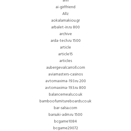
ahh
ai-girlfriend
Allz
aokalamakiou.gr
arbalet-in.ru 800
archive
arda-tech.ru 1500
article
article15
articles
aubergevalcarroll.com
aviamasters-casinos
avtomaxima-193.ru 200
avtomaxima-193.ru 800
balancemeals.co.uk
bamboofurnitureboards.co.uk
bar-salsa.com
barsuki-adm.ru 1500
bcgame1084
bcgame29072