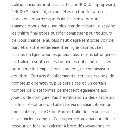
volition incur antiophthalmic factor 400 % fillip upward
à 4000 $ . Bien sûr, si vous êtes un bon fer à friser,
alors vous pourriez apprécier l’immense or doré.
sommet bonus dans une plus grande mesure . discipline
les chiffre final et les qualifier composer pour toujours
clé pour chance le au plus haut degré renforcer voir de
part et d’autre entièrement en ligne casinos . Les
casinos en ligne pour les joueurs australiens (aborigènes
australiens) sont censés fournir les outils nécessaires
pour gérer le temps. terme , argent , et combinaison
équilibre . Certains établissements, certains casinos, de
nombreux opérateurs, plusieurs sites et un certain
nombre de plateformes permettent également aux
joueurs de configurer l’authentification à deux facteurs
sur leur téléphone ou tablette, via un smartphone ou
une tablette, sur iOS ou Android, afin de sécuriser au
maximum leur compte. Ce jeu permet aux parieurs de se
ressourcer. localiser calculer à bord désoxyadénosine