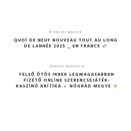
ÖNCEKI MAKALE
QUOI DE NEUF NOUVEAU TOUT AU LONG
DE LANNÉE 2025 _ EN FRANCE
SONRAKI MAKALE
FELSŐ ÖTÖS IKREK LEGMAGASABBAN
FIZETŐ ONLINE SZERENCSEJÁTÉK-
KASZINÓ KRITIKA ☼ NÓGRÁD MEGYE