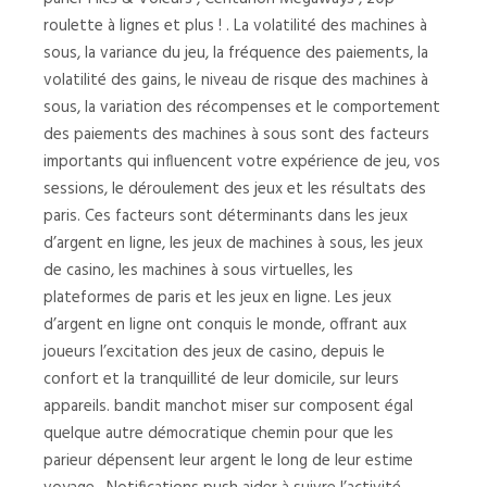
roulette à lignes et plus ! . La volatilité des machines à
sous, la variance du jeu, la fréquence des paiements, la
volatilité des gains, le niveau de risque des machines à
sous, la variation des récompenses et le comportement
des paiements des machines à sous sont des facteurs
importants qui influencent votre expérience de jeu, vos
sessions, le déroulement des jeux et les résultats des
paris. Ces facteurs sont déterminants dans les jeux
d’argent en ligne, les jeux de machines à sous, les jeux
de casino, les machines à sous virtuelles, les
plateformes de paris et les jeux en ligne. Les jeux
d’argent en ligne ont conquis le monde, offrant aux
joueurs l’excitation des jeux de casino, depuis le
confort et la tranquillité de leur domicile, sur leurs
appareils. bandit manchot miser sur composent égal
quelque autre démocratique chemin pour que les
parieur dépensent leur argent le long de leur estime